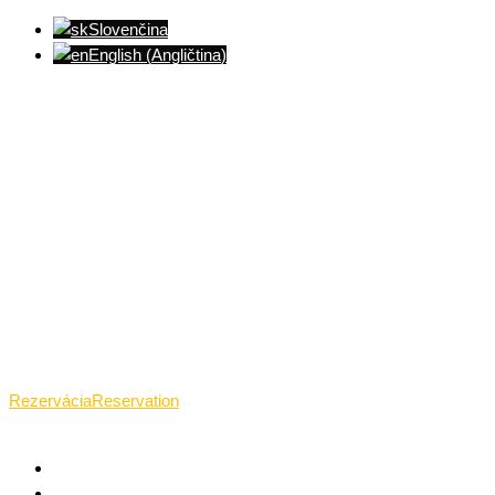
Slovenčina
English
(
Angličtina
)
Ventúrska ulica(Ventúrska street), Bratislava
+421 911 989 484
Pon.(Mon.)-Ned.(Sun.): 09:00-23:01
Rezervácia
Reservation
TANTRICKÁ MASÁŽ BRATISLAVA
O TANTRE