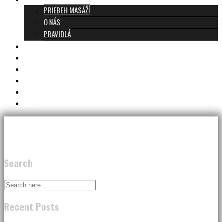
PRIEBEH MASÁŽÍ
O NÁS
PRAVIDLÁ
MASÁŽE A CENNÍK
TANTRA TEAM
RECENZIE
DARČEKOVÝ POUKAZ
KONTAKT
BLOG
Search
Recent Posts