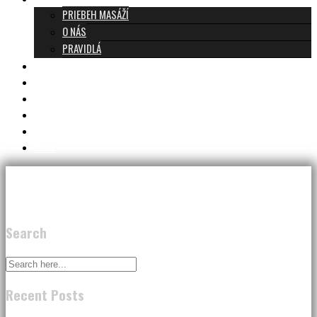
PRIEBEH MASÁŽÍ
O NÁS
PRAVIDLÁ
MASÁŽE A CENNÍK
TANTRA TEAM
RECENZIE
DARČEKOVÝ POUKAZ
KONTAKT
BLOG
Search
Recent Posts