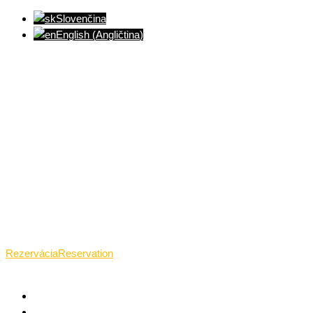
Slovenčina
English
(
Angličtina
)
Ventúrska ulica(Ventúrska street), Bratislava
+421 911 989 484
Pon.(Mon.)-Ned.(Sun.): 09:00-23:01
Rezervácia
Reservation
TANTRICKÁ MASÁŽ BRATISLAVA
O TANTRE