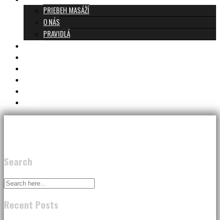
PRIEBEH MASÁŽÍ
O NÁS
PRAVIDLÁ
MASÁŽE A CENNÍK
TANTRA TEAM
RECENZIE
DARČEKOVÝ POUKAZ
KONTAKT
BLOG
Search
Recent Posts