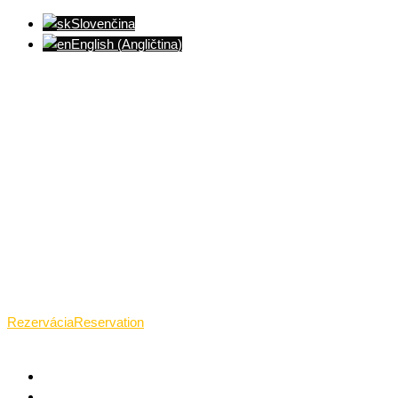
Slovenčina
English
(
Angličtina
)
Ventúrska ulica(Ventúrska street), Bratislava
+421 911 989 484
Pon.(Mon.)-Ned.(Sun.): 09:00-23:01
Rezervácia
Reservation
TANTRICKÁ MASÁŽ BRATISLAVA
O TANTRE