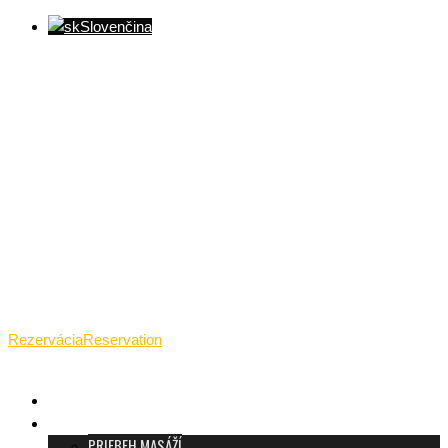
Slovenčina
Ventúrska ulica(Ventúrska street), Bratislava
+421 911 989 484
Pon.(Mon.)-Ned.(Sun.): 09:00-23:01
Rezervácia
Reservation
TANTRICKÁ MASÁŽ BRATISLAVA
O TANTRE
PRIEBEH MASÁŽÍ