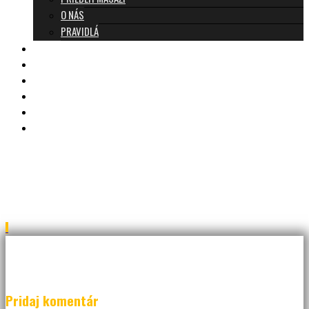
O NÁS
PRAVIDLÁ
MASÁŽE A CENNÍK
TANTRA TEAM
RECENZIE
DARČEKOVÝ POUKAZ
KONTAKT
BLOG
JAR_7150a
Pridaj komentár