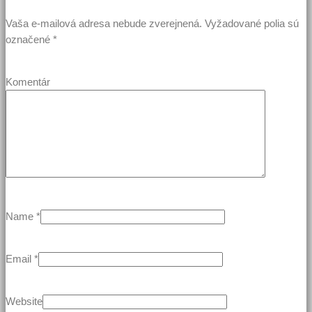
Vaša e-mailová adresa nebude zverejnená.
Vyžadované polia sú
označené
*
Komentár
Name
*
Email
*
Website