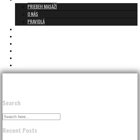
PRIEBEH MASÁŽÍ
O NÁS
PRAVIDLÁ
MASÁŽE A CENNÍK
TANTRA TEAM
RECENZIE
DARČEKOVÝ POUKAZ
KONTAKT
BLOG
Search
Recent Posts