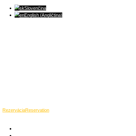
Slovenčina
English
(
Angličtina
)
Ventúrska ulica(Ventúrska street), Bratislava
+421 911 989 484
Pon.(Mon.)-Ned.(Sun.): 09:00-23:01
Rezervácia
Reservation
TANTRICKÁ MASÁŽ BRATISLAVA
O TANTRE