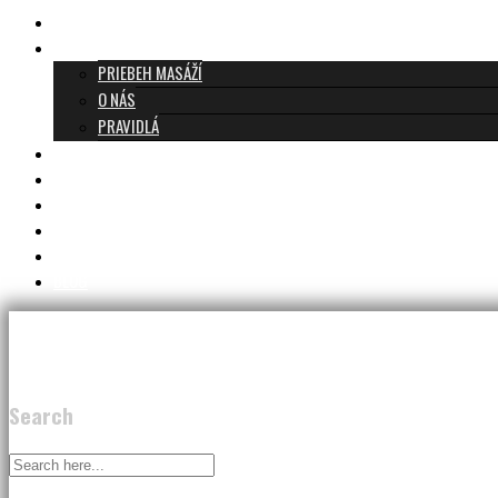
TANTRICKÁ MASÁŽ BRATISLAVA
O TANTRE
PRIEBEH MASÁŽÍ
O NÁS
PRAVIDLÁ
MASÁŽE A CENNÍK
TANTRA TEAM
RECENZIE
DARČEKOVÝ POUKAZ
KONTAKT
BLOG
Search