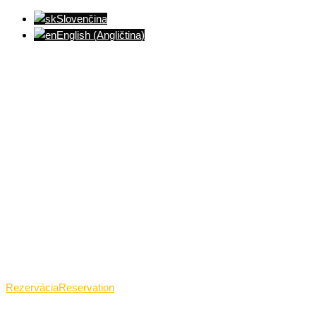
Slovenčina
English
(
Angličtina
)
Ventúrska ulica(Ventúrska street), Bratislava
+421 911 989 484
Pon.(Mon.)-Ned.(Sun.): 09:00-23:01
Rezervácia
Reservation