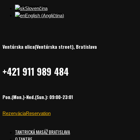
Slovenčina
English
(
Angličtina
)
Ventúrska ulica(Ventúrska street), Bratislava
+421 911 989 484
Pon.(Mon.)-Ned.(Sun.): 09:00-23:01
Rezervácia
Reservation
TANTRICKÁ MASÁŽ BRATISLAVA
O TANTRE