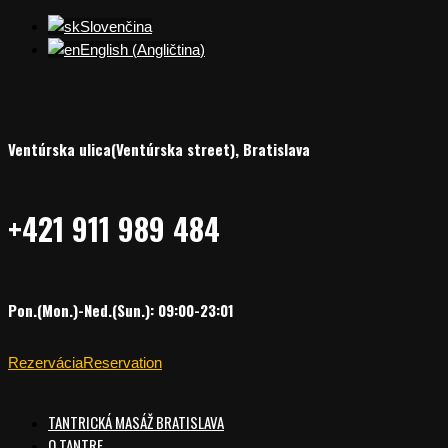
Slovenčina
English
(
Angličtina
)
Ventúrska ulica(Ventúrska street), Bratislava
+421 911 989 484
Pon.(Mon.)-Ned.(Sun.): 09:00-23:01
Rezervácia
Reservation
TANTRICKÁ MASÁŽ BRATISLAVA
O TANTRE