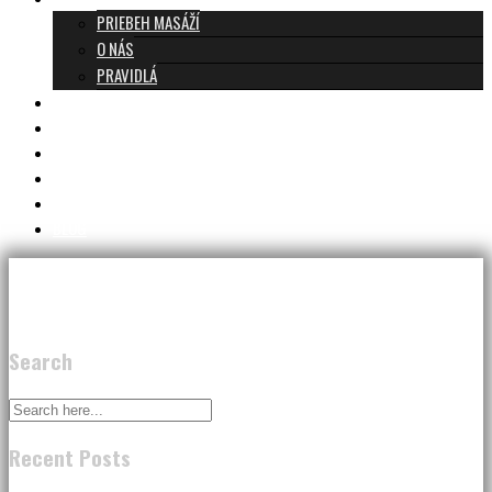
PRIEBEH MASÁŽÍ
O NÁS
PRAVIDLÁ
MASÁŽE A CENNÍK
TANTRA TEAM
RECENZIE
DARČEKOVÝ POUKAZ
KONTAKT
BLOG
Search
Recent Posts