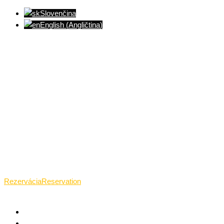
Slovenčina
English
(
Angličtina
)
Ventúrska ulica(Ventúrska street), Bratislava
+421 911 989 484
Pon.(Mon.)-Ned.(Sun.): 09:00-23:01
Rezervácia
Reservation
TANTRICKÁ MASÁŽ BRATISLAVA
O TANTRE