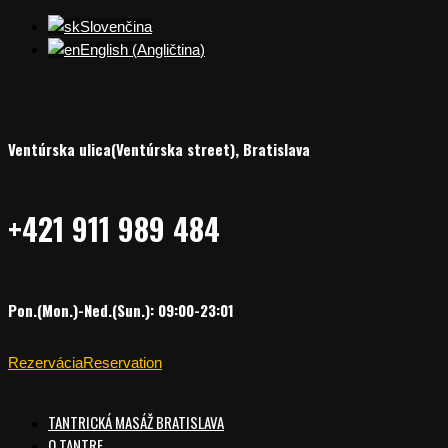
Slovenčina
English
(
Angličtina
)
Ventúrska ulica(Ventúrska street), Bratislava
+421 911 989 484
Pon.(Mon.)-Ned.(Sun.): 09:00-23:01
Rezervácia
Reservation
TANTRICKÁ MASÁŽ BRATISLAVA
O TANTRE