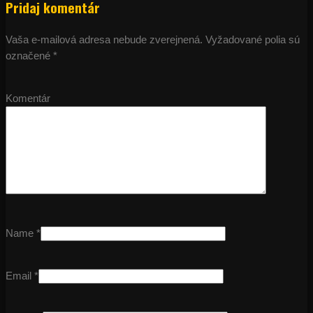
Pridaj komentár
Vaša e-mailová adresa nebude zverejnená.
Vyžadované polia sú
označené
*
Komentár
Name
*
Email
*