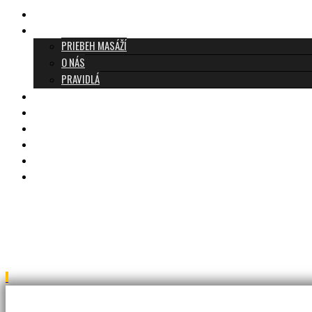
TANTRICKÁ MASÁŽ BRATISLAVA
O TANTRE
PRIEBEH MASÁŽÍ
O NÁS
PRAVIDLÁ
MASÁŽE A CENNÍK
TANTRA TEAM
RECENZIE
DARČEKOVÝ POUKAZ
KONTAKT
BLOG
IMG_0413