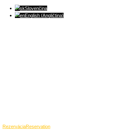
Slovenčina
English
(
Angličtina
)
Ventúrska ulica(Ventúrska street), Bratislava
+421 911 989 484
Pon.(Mon.)-Ned.(Sun.): 09:00-23:01
Rezervácia
Reservation