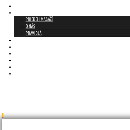
TANTRICKÁ MASÁŽ BRATISLAVA
O TANTRE
PRIEBEH MASÁŽÍ
O NÁS
PRAVIDLÁ
MASÁŽE A CENNÍK
TANTRA TEAM
RECENZIE
DARČEKOVÝ POUKAZ
KONTAKT
BLOG
IMG_0393