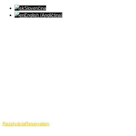
Slovenčina
English
(
Angličtina
)
Ventúrska ulica(Ventúrska street), Bratislava
+421 911 989 484
Pon.(Mon.)-Ned.(Sun.): 09:00-23:01
Rezervácia
Reservation