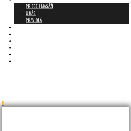
PRIEBEH MASÁŽÍ
O NÁS
PRAVIDLÁ
MASÁŽE A CENNÍK
TANTRA TEAM
RECENZIE
DARČEKOVÝ POUKAZ
KONTAKT
BLOG
Untitled-3dfgdfgf