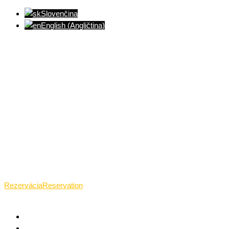
Slovenčina
English
(
Angličtina
)
Ventúrska ulica(Ventúrska street), Bratislava
+421 911 989 484
Pon.(Mon.)-Ned.(Sun.): 09:00-23:01
Rezervácia
Reservation
TANTRICKÁ MASÁŽ BRATISLAVA
O TANTRE