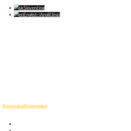
Slovenčina
English
(
Angličtina
)
Ventúrska ulica(Ventúrska street), Bratislava
+421 911 989 484
Pon.(Mon.)-Ned.(Sun.): 09:00-23:01
Rezervácia
Reservation
TANTRICKÁ MASÁŽ BRATISLAVA
O TANTRE