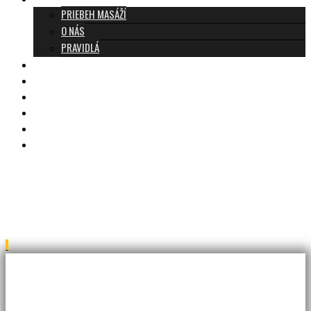
PRIEBEH MASÁŽÍ
O NÁS
PRAVIDLÁ
MASÁŽE A CENNÍK
TANTRA TEAM
RECENZIE
DARČEKOVÝ POUKAZ
KONTAKT
BLOG
rec6