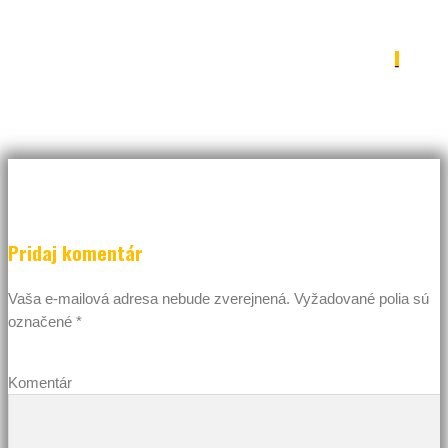
IMG_4629
Pridaj komentár
Vaša e-mailová adresa nebude zverejnená.
Vyžadované polia sú
označené
*
Komentár