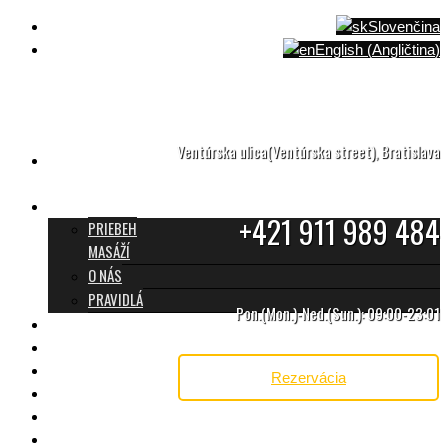
Slovenčina
English
(
Angličtina
)
Ventúrska ulica(Ventúrska street), Bratislava
TANTRICKÁ MASÁŽ
BRATISLAVA
O TANTRE
+421 911 989 484
PRIEBEH
MASÁŽÍ
O NÁS
PRAVIDLÁ
Pon.(Mon.)-Ned.(Sun.): 09:00-23:01
MASÁŽE A CENNÍK
TANTRA TEAM
RECENZIE
Rezervácia
DARČEKOVÝ POUKAZ
KONTAKT
BLOG