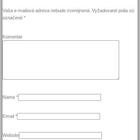
Vaša e-mailová adresa nebude zverejnená.
Vyžadované polia sú
označené
*
Komentár
Name
*
Email
*
Website