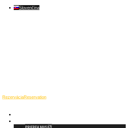
Slovenčina
Ventúrska ulica(Ventúrska street), Bratislava
+421 911 989 484
Pon.(Mon.)-Ned.(Sun.): 09:00-23:01
Rezervácia
Reservation
TANTRICKÁ MASÁŽ BRATISLAVA
O TANTRE
PRIEBEH MASÁŽÍ