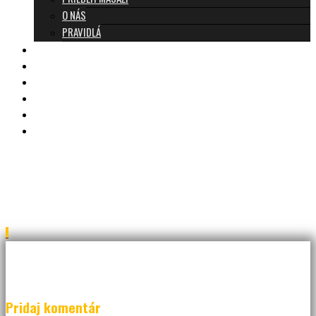
O NÁS
PRAVIDLÁ
MASÁŽE A CENNÍK
TANTRA TEAM
RECENZIE
DARČEKOVÝ POUKAZ
KONTAKT
BLOG
IMG_9607a-Edit
Pridaj komentár