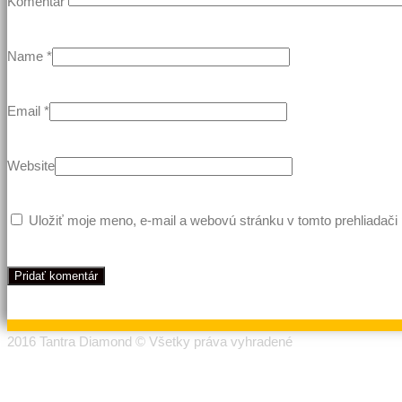
Komentár
Name
*
Email
*
Website
Uložiť moje meno, e-mail a webovú stránku v tomto prehliadač
2016 Tantra Diamond © Všetky práva vyhradené