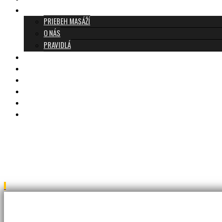
O TANTRE
PRIEBEH MASÁŽÍ
O NÁS
PRAVIDLÁ
MASÁŽE A CENNÍK
TANTRA TEAM
RECENZIE
DARČEKOVÝ POUKAZ
KONTAKT
BLOG
JAR_1048b-Edit