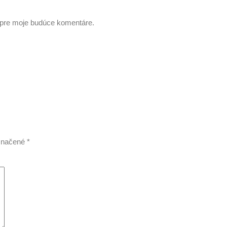
i pre moje budúce komentáre.
označené
*