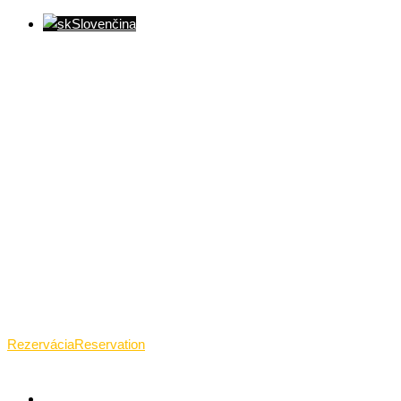
Slovenčina
Ventúrska ulica(Ventúrska street), Bratislava
+421 911 989 484
Pon.(Mon.)-Ned.(Sun.): 09:00-23:01
Rezervácia
Reservation
TANTRICKÁ MASÁŽ BRATISLAVA