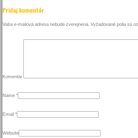
Pridaj komentár
Vaša e-mailová adresa nebude zverejnená.
Vyžadované polia sú 
Komentár
Name
*
Email
*
Website