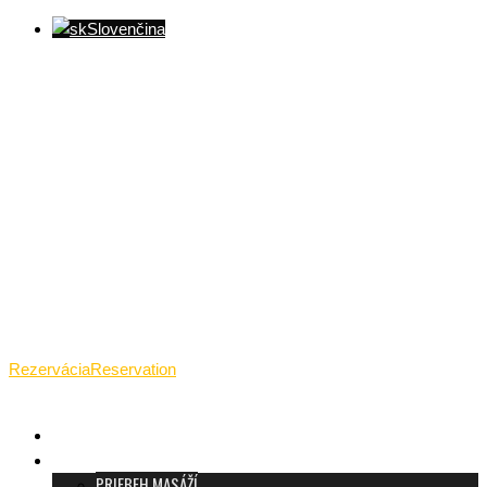
Slovenčina
Ventúrska ulica(Ventúrska street), Bratislava
+421 911 989 484
Pon.(Mon.)-Ned.(Sun.): 09:00-23:01
Rezervácia
Reservation
TANTRICKÁ MASÁŽ BRATISLAVA
O TANTRE
PRIEBEH MASÁŽÍ