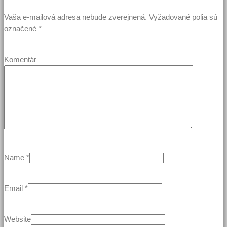
Vaša e-mailová adresa nebude zverejnená.
Vyžadované polia sú
označené
*
Komentár
Name
*
Email
*
Website