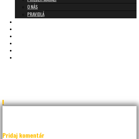
O NÁS
PRAVIDLÁ
MASÁŽE A CENNÍK
TANTRA TEAM
RECENZIE
DARČEKOVÝ POUKAZ
KONTAKT
BLOG
JAR_5416b
Pridaj komentár