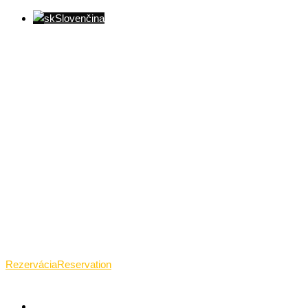
Slovenčina
Ventúrska ulica(Ventúrska street), Bratislava
+421 911 989 484
Pon.(Mon.)-Ned.(Sun.): 09:00-23:01
Rezervácia
Reservation
TANTRICKÁ MASÁŽ BRATISLAVA