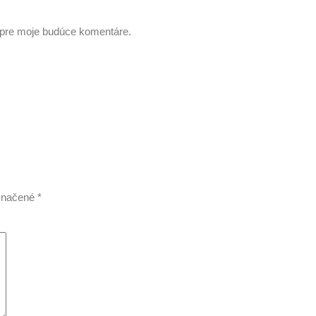
i pre moje budúce komentáre.
označené
*