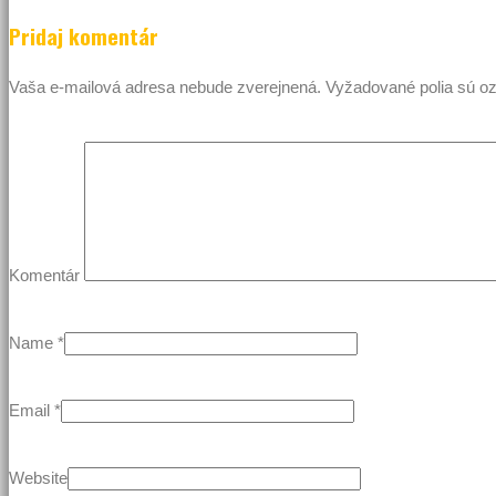
Pridaj komentár
Vaša e-mailová adresa nebude zverejnená.
Vyžadované polia sú 
Komentár
Name
*
Email
*
Website