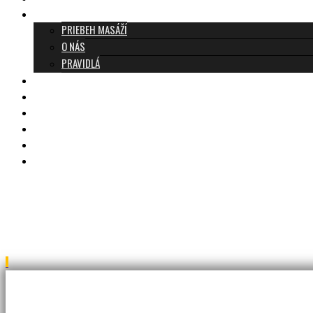
O TANTRE
PRIEBEH MASÁŽÍ
O NÁS
PRAVIDLÁ
MASÁŽE A CENNÍK
TANTRA TEAM
RECENZIE
DARČEKOVÝ POUKAZ
KONTAKT
BLOG
JAR_6983b