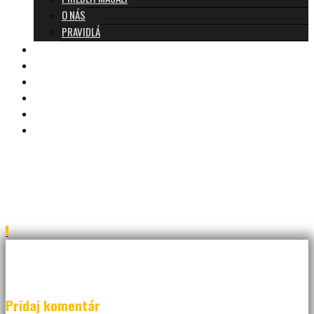
O NÁS
PRAVIDLÁ
MASÁŽE A CENNÍK
TANTRA TEAM
RECENZIE
DARČEKOVÝ POUKAZ
KONTAKT
BLOG
JAR_7067a
Pridaj komentár