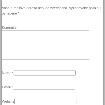
Vaša e-mailová adresa nebude zverejnená.
Vyžadované polia sú
označené
*
Komentár
Name
*
Email
*
Website