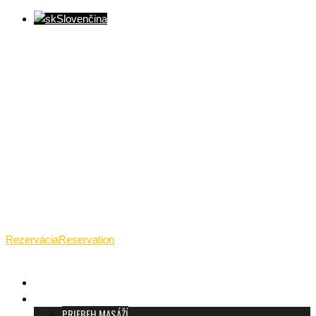
Slovenčina
Ventúrska ulica(Ventúrska street), Bratislava
+421 911 989 484
Pon.(Mon.)-Ned.(Sun.): 09:00-23:01
Rezervácia
Reservation
TANTRICKÁ MASÁŽ BRATISLAVA
O TANTRE
PRIEBEH MASÁŽÍ