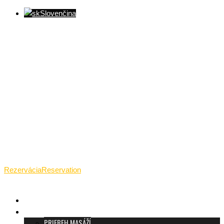
Slovenčina
Ventúrska ulica(Ventúrska street), Bratislava
+421 911 989 484
Pon.(Mon.)-Ned.(Sun.): 09:00-23:01
Rezervácia
Reservation
TANTRICKÁ MASÁŽ BRATISLAVA
O TANTRE
PRIEBEH MASÁŽÍ