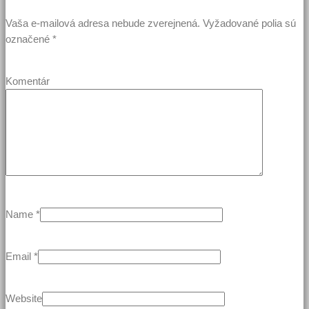
Vaša e-mailová adresa nebude zverejnená.
Vyžadované polia sú
označené
*
Komentár
Name
*
Email
*
Website