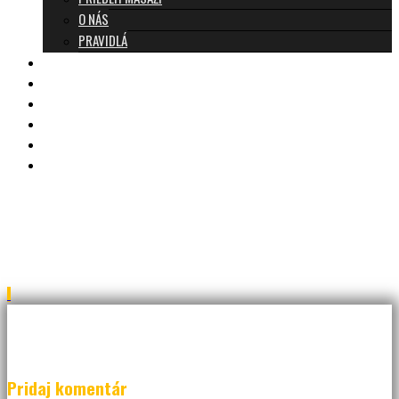
O NÁS
PRAVIDLÁ
MASÁŽE A CENNÍK
TANTRA TEAM
RECENZIE
DARČEKOVÝ POUKAZ
KONTAKT
BLOG
JAR_7206a-Edit
Pridaj komentár