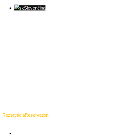
Slovenčina
Ventúrska ulica(Ventúrska street), Bratislava
+421 911 989 484
Pon.(Mon.)-Ned.(Sun.): 09:00-23:01
Rezervácia
Reservation
TANTRICKÁ MASÁŽ BRATISLAVA