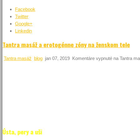
Facebook
Twitter
Google+
Linkedin
Tantra masáž a erotogénne zóny na ženskom tele
Tantra masáž
blog
jan 07, 2019
Komentáre vypnuté
na Tantra ma
V minulom článku sme si podrobnejšie rozobrali mužské erotogé
erotogénne zóny a ich možnú spojitosť s tantrickou masážou. M
prospešná zároveň aj pre nežnejšie pohlavie. Je jasné, že niekto
isté – stimuláciou erotogénnych zón na tele sa znásobí celkový
Ústa, pery a uši