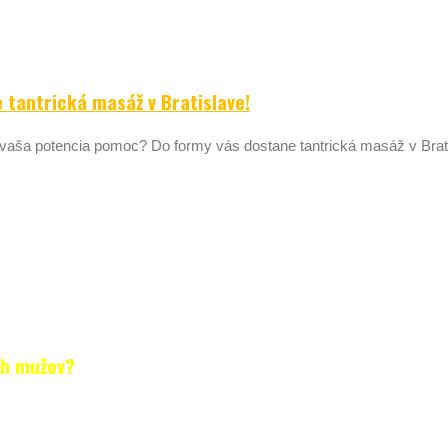
tantrická masáž v Bratislave!
vaša potencia pomoc? Do formy vás dostane tantrická masáž v Brat
 každého muža. Mužská
otencii sa stáva muž mužom.
i stúpa počet mužov nielen
blémy s potenciou. To, že
ť aj vo vyššom veku alebo
lnú podporu a prevenciu.
ch mužov?
činy problémov s potenciou u muža
. Je zrejmé,
. Veľmi častou príčinou je nedostatok oddychu,