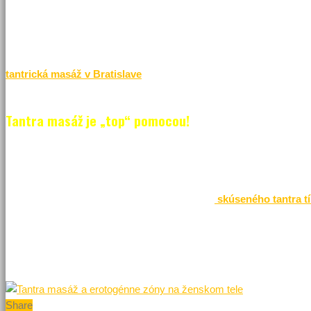
Vo vyššom veku muža je však už potrebné toho viac. Okrem vyššie u
ako aj na mužskom pohlavnom úde s cieľom kvalitnej podpory pote
triky a praktiky budú postačovať. V takomto prípade odporúčame si
tantrická masáž v Bratislave
dokáže dokonale a zaručene nakopnú
Tantra masáž je „top“ pomocou!
Tantrická masáž zaručene pomôže mužskej potencii. Je to výborn
účinne eliminovať problémy s potenciou. Ale výhod tantrickej masáž
nabitie energiou celého tela, správne dýchanie, prepojenie tela a 
v čistom a príjemnom prostredí pod dohľadom
skúseného tantra 
Dobre známy masážny salón Tantra Diamond sa teší i na vašu návš
mužovi aj vo vyššom veku, aby už viac nebola strašiakom. Milí pán
tešiť zo života už od dnešného dňa.
Share