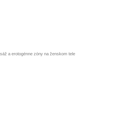
sáž a erotogénne zóny na ženskom tele
nne zóny. Aby sme neobišli ani nežnejšie pohlavie, dokončíme d
ohlo by sa však zdať, že tantrická masáž je vhodná a dostupná l
ré citlivé časti na tele budú rovnaké tak u mužov, ako aj u žien,
 pôžitok. A práve tento fakt je možné dokonale využiť u tantra 