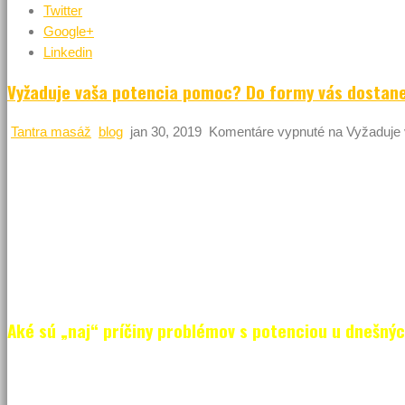
Twitter
Google+
Linkedin
Vyžaduje vaša potencia pomoc? Do formy vás dostane 
Tantra masáž
blog
jan 30, 2019
Komentáre vypnuté
na Vyžaduje 
Byť silným, mocným a výkonným muž v každom veku je snom
potencia je darom, ale nie hocijakým. Práve vďaka kvalitnej p
Opačný prípad nastáva, keď sa objavujú problémy. V súčasnost
na Slovensku, ale aj po celom svete, ktorí priznávajú práve pro
bezproblémovú potenciu raz máte, neznamená, že ju budete ma
do konca života. Práve preto je dôležité myslieť na jej pravide
Aké sú „naj“ príčiny problémov s potenciou u dnešný
Ale ešte predtým si ako prvé prezraďme,
aké sú najčastejšie prí
že u každého muža to môžu byť rozličné príčiny. Jedno je však isté