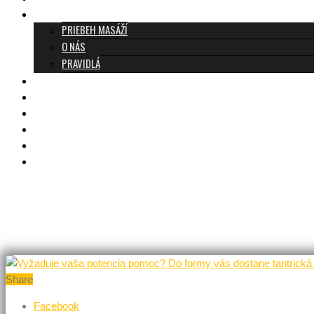
O TANTRE
PRIEBEH MASÁŽÍ
O NÁS
PRAVIDLÁ
MASÁŽE A CENNÍK
TANTRA TEAM
RECENZIE
DARČEKOVÝ POUKAZ
KONTAKT
BLOG
Monthly Archives:
január 
Share
Facebook