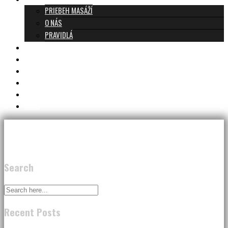
PRIEBEH MASÁŽÍ
O NÁS
PRAVIDLÁ
MASÁŽE A CENNÍK
TANTRA TEAM
RECENZIE
DARČEKOVÝ POUKAZ
KONTAKT
BLOG
Search
Recent Posts