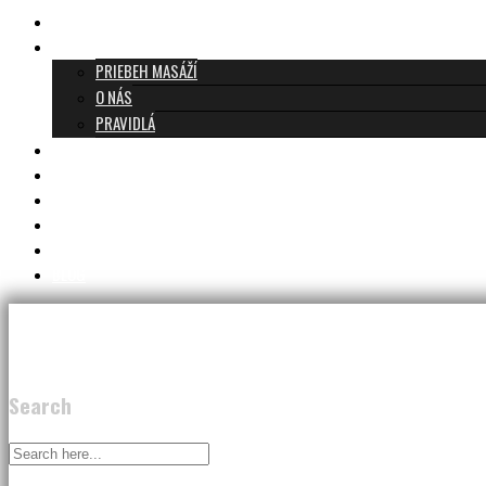
TANTRICKÁ MASÁŽ BRATISLAVA
O TANTRE
PRIEBEH MASÁŽÍ
O NÁS
PRAVIDLÁ
MASÁŽE A CENNÍK
TANTRA TEAM
RECENZIE
DARČEKOVÝ POUKAZ
KONTAKT
BLOG
Search