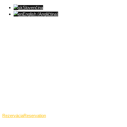
Slovenčina
English
(
Angličtina
)
Ventúrska ulica(Ventúrska street), Bratislava
+421 911 989 484
Pon.(Mon.)-Ned.(Sun.): 09:00-23:01
Rezervácia
Reservation