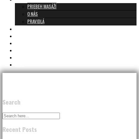
PRIEBEH MASÁŽÍ
O NÁS
PRAVIDLÁ
MASÁŽE A CENNÍK
TANTRA TEAM
RECENZIE
DARČEKOVÝ POUKAZ
KONTAKT
BLOG
Search
Recent Posts