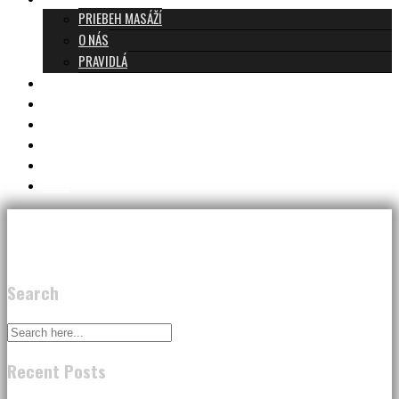
PRIEBEH MASÁŽÍ
O NÁS
PRAVIDLÁ
MASÁŽE A CENNÍK
TANTRA TEAM
RECENZIE
DARČEKOVÝ POUKAZ
KONTAKT
BLOG
Search
Recent Posts