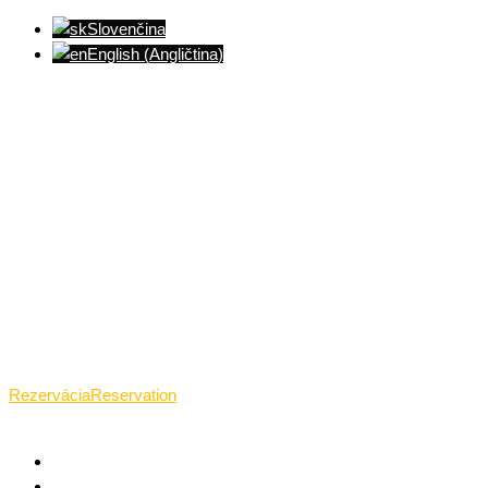
Slovenčina
English
(
Angličtina
)
Ventúrska ulica(Ventúrska street), Bratislava
+421 911 989 484
Pon.(Mon.)-Ned.(Sun.): 09:00-23:01
Rezervácia
Reservation
TANTRICKÁ MASÁŽ BRATISLAVA
O TANTRE