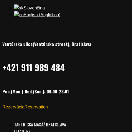
Slovenčina
English
(
Angličtina
)
Ventúrska ulica(Ventúrska street), Bratislava
+421 911 989 484
Pon.(Mon.)-Ned.(Sun.): 09:00-23:01
Rezervácia
Reservation
TANTRICKÁ MASÁŽ BRATISLAVA
O TANTRE