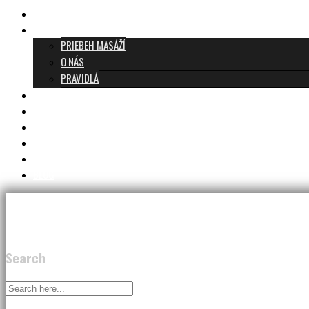
TANTRICKÁ MASÁŽ BRATISLAVA
O TANTRE
PRIEBEH MASÁŽÍ
O NÁS
PRAVIDLÁ
MASÁŽE A CENNÍK
TANTRA TEAM
RECENZIE
DARČEKOVÝ POUKAZ
KONTAKT
BLOG
Search