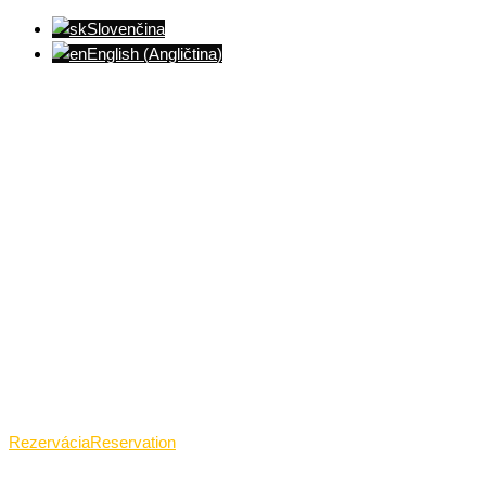
Slovenčina
English
(
Angličtina
)
Ventúrska ulica(Ventúrska street), Bratislava
+421 911 989 484
Pon.(Mon.)-Ned.(Sun.): 09:00-23:01
Rezervácia
Reservation