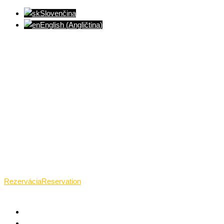
Slovenčina
English
(
Angličtina
)
Ventúrska ulica(Ventúrska street), Bratislava
+421 911 989 484
Pon.(Mon.)-Ned.(Sun.): 09:00-23:01
Rezervácia
Reservation
TANTRICKÁ MASÁŽ BRATISLAVA
O TANTRE