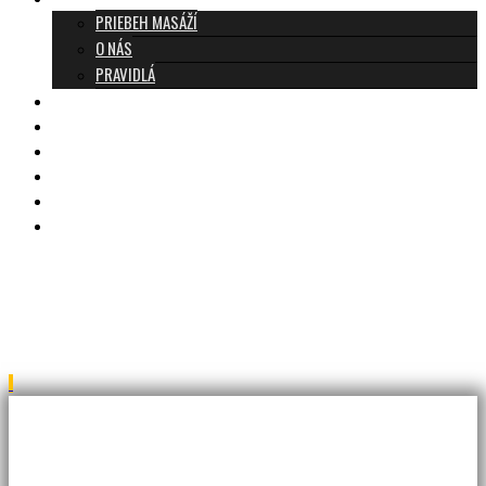
PRIEBEH MASÁŽÍ
O NÁS
PRAVIDLÁ
MASÁŽE A CENNÍK
TANTRA TEAM
RECENZIE
DARČEKOVÝ POUKAZ
KONTAKT
BLOG
relax-1690338_640