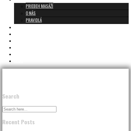
PRIEBEH MASÁŽÍ
O NÁS
PRAVIDLÁ
MASÁŽE A CENNÍK
TANTRA TEAM
RECENZIE
DARČEKOVÝ POUKAZ
KONTAKT
BLOG
Search
Recent Posts