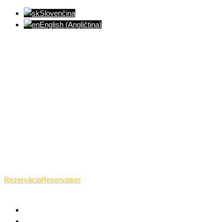
Slovenčina
English
(
Angličtina
)
Ventúrska ulica(Ventúrska street), Bratislava
+421 911 989 484
Pon.(Mon.)-Ned.(Sun.): 09:00-23:01
Rezervácia
Reservation
TANTRICKÁ MASÁŽ BRATISLAVA
O TANTRE