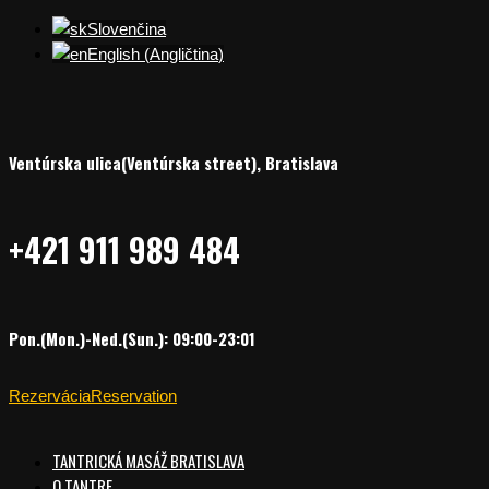
Slovenčina
English
(
Angličtina
)
Ventúrska ulica(Ventúrska street), Bratislava
+421 911 989 484
Pon.(Mon.)-Ned.(Sun.): 09:00-23:01
Rezervácia
Reservation
TANTRICKÁ MASÁŽ BRATISLAVA
O TANTRE