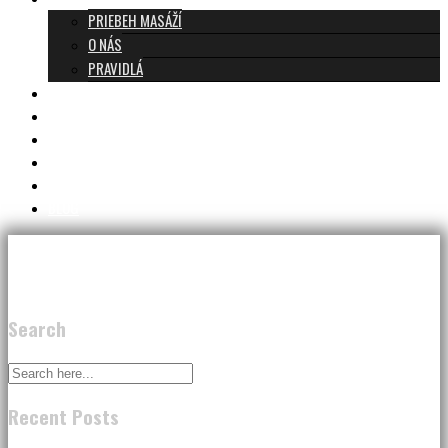
PRIEBEH MASÁŽÍ
O NÁS
PRAVIDLÁ
MASÁŽE A CENNÍK
TANTRA TEAM
RECENZIE
DARČEKOVÝ POUKAZ
KONTAKT
BLOG
Search
Recent Posts