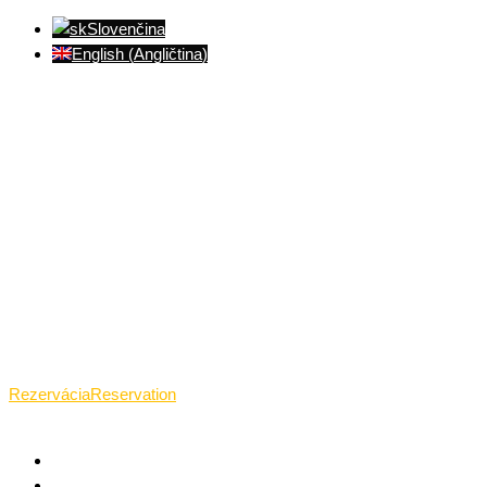
Slovenčina
English
(
Angličtina
)
Ventúrska ulica(Ventúrska street), Bratislava
+421 911 989 484
Pon.(Mon.)-Ned.(Sun.): 09:00-23:01
Rezervácia
Reservation
TANTRICKÁ MASÁŽ BRATISLAVA
O TANTRE