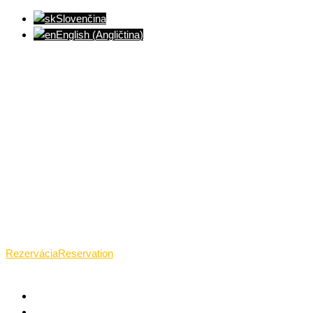
Slovenčina
English
(
Angličtina
)
Ventúrska ulica(Ventúrska street), Bratislava
+421 911 989 484
Pon.(Mon.)-Ned.(Sun.): 09:00-23:01
Rezervácia
Reservation
TANTRICKÁ MASÁŽ BRATISLAVA
O TANTRE