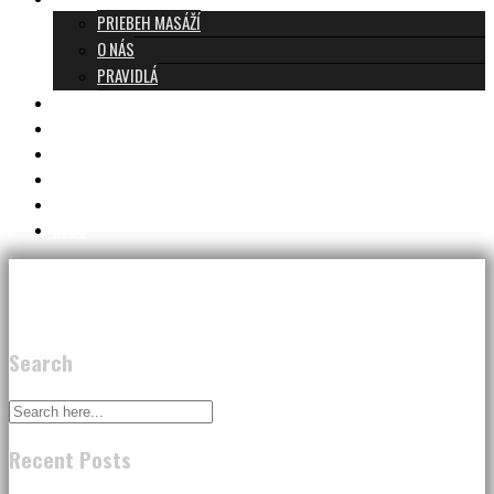
PRIEBEH MASÁŽÍ
O NÁS
PRAVIDLÁ
MASÁŽE A CENNÍK
TANTRA TEAM
RECENZIE
DARČEKOVÝ POUKAZ
KONTAKT
BLOG
Search
Recent Posts