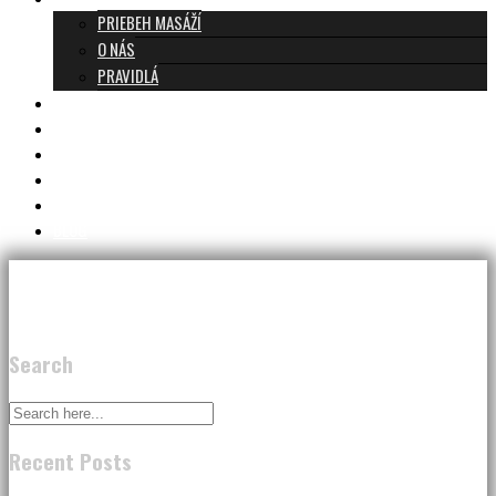
PRIEBEH MASÁŽÍ
O NÁS
PRAVIDLÁ
MASÁŽE A CENNÍK
TANTRA TEAM
RECENZIE
DARČEKOVÝ POUKAZ
KONTAKT
BLOG
Search
Recent Posts