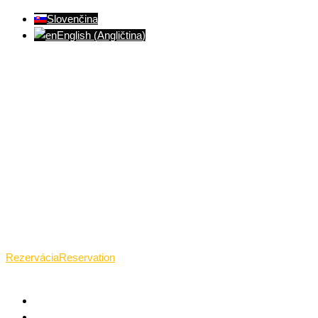
Slovenčina
English
(
Angličtina
)
Ventúrska ulica(Ventúrska street), Bratislava
+421 911 989 484
Pon.(Mon.)-Ned.(Sun.): 09:00-23:01
Rezervácia
Reservation
TANTRICKÁ MASÁŽ BRATISLAVA
O TANTRE