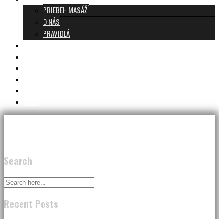
PRIEBEH MASÁŽÍ
O NÁS
PRAVIDLÁ
MASÁŽE A CENNÍK
TANTRA TEAM
RECENZIE
DARČEKOVÝ POUKAZ
KONTAKT
BLOG
Search
Recent Posts