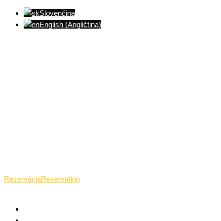
Slovenčina
English
(
Angličtina
)
Ventúrska ulica(Ventúrska street), Bratislava
+421 911 989 484
Pon.(Mon.)-Ned.(Sun.): 09:00-23:01
Rezervácia
Reservation
TANTRICKÁ MASÁŽ BRATISLAVA
O TANTRE