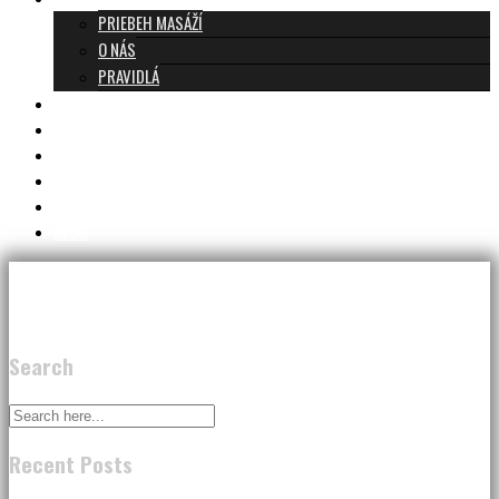
PRIEBEH MASÁŽÍ
O NÁS
PRAVIDLÁ
MASÁŽE A CENNÍK
TANTRA TEAM
RECENZIE
DARČEKOVÝ POUKAZ
KONTAKT
BLOG
Search
Recent Posts