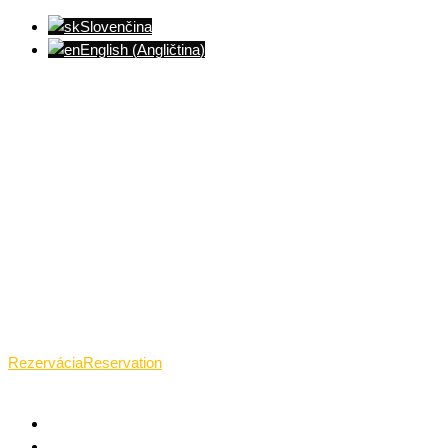
Slovenčina
English
(
Angličtina
)
Ventúrska ulica(Ventúrska street), Bratislava
+421 911 989 484
Pon.(Mon.)-Ned.(Sun.): 09:00-23:01
Rezervácia
Reservation
TANTRICKÁ MASÁŽ BRATISLAVA
O TANTRE