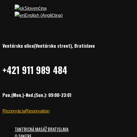
Slovenčina
English
(
Angličtina
)
Ventúrska ulica(Ventúrska street), Bratislava
+421 911 989 484
Pon.(Mon.)-Ned.(Sun.): 09:00-23:01
Rezervácia
Reservation
TANTRICKÁ MASÁŽ BRATISLAVA
O TANTRE