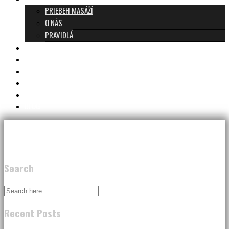
PRIEBEH MASÁŽÍ
O NÁS
PRAVIDLÁ
MASÁŽE A CENNÍK
TANTRA TEAM
RECENZIE
DARČEKOVÝ POUKAZ
KONTAKT
BLOG
Search
Recent Posts