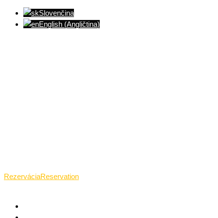
Slovenčina
English
(
Angličtina
)
Ventúrska ulica(Ventúrska street), Bratislava
+421 911 989 484
Pon.(Mon.)-Ned.(Sun.): 09:00-23:01
Rezervácia
Reservation
TANTRICKÁ MASÁŽ BRATISLAVA
O TANTRE