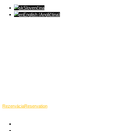
Slovenčina
English
(
Angličtina
)
Ventúrska ulica(Ventúrska street), Bratislava
+421 911 989 484
Pon.(Mon.)-Ned.(Sun.): 09:00-23:01
Rezervácia
Reservation
TANTRICKÁ MASÁŽ BRATISLAVA
O TANTRE