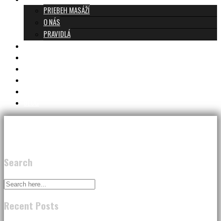
PRIEBEH MASÁŽÍ
O NÁS
PRAVIDLÁ
MASÁŽE A CENNÍK
TANTRA TEAM
RECENZIE
DARČEKOVÝ POUKAZ
KONTAKT
BLOG
Search
Recent Posts