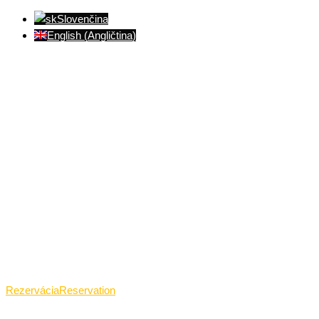
Slovenčina
English
(
Angličtina
)
Ventúrska ulica(Ventúrska street), Bratislava
+421 911 989 484
Pon.(Mon.)-Ned.(Sun.): 09:00-23:01
Rezervácia
Reservation