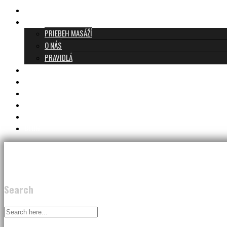
TANTRICKÁ MASÁŽ BRATISLAVA
O TANTRE
PRIEBEH MASÁŽÍ
O NÁS
PRAVIDLÁ
MASÁŽE A CENNÍK
TANTRA TEAM
RECENZIE
DARČEKOVÝ POUKAZ
KONTAKT
BLOG
Search