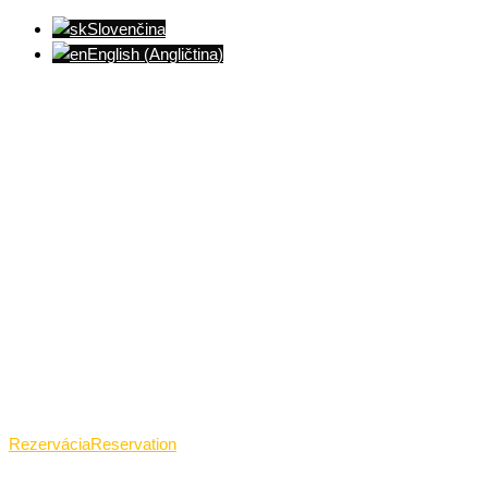
Slovenčina
English
(
Angličtina
)
Ventúrska ulica(Ventúrska street), Bratislava
+421 911 989 484
Pon.(Mon.)-Ned.(Sun.): 09:00-23:01
Rezervácia
Reservation