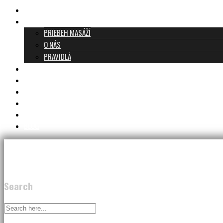
TANTRICKÁ MASÁŽ BRATISLAVA
O TANTRE
PRIEBEH MASÁŽÍ
O NÁS
PRAVIDLÁ
MASÁŽE A CENNÍK
TANTRA TEAM
RECENZIE
DARČEKOVÝ POUKAZ
KONTAKT
BLOG
Search