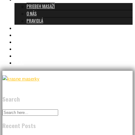
PRIEBEH MASÁŽÍ
O NÁS
PRAVIDLÁ
MASÁŽE A CENNÍK
TANTRA TEAM
RECENZIE
DARČEKOVÝ POUKAZ
KONTAKT
BLOG
Search
Recent Posts