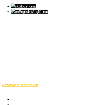
Slovenčina
English
(
Angličtina
)
Ventúrska ulica(Ventúrska street), Bratislava
+421 911 989 484
Pon.(Mon.)-Ned.(Sun.): 09:00-23:01
Rezervácia
Reservation
TANTRICKÁ MASÁŽ BRATISLAVA
O TANTRE