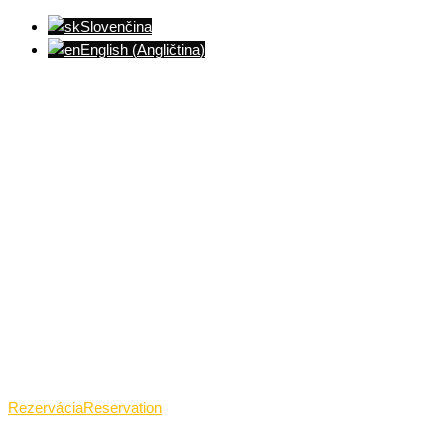
Slovenčina
English
(
Angličtina
)
Ventúrska ulica(Ventúrska street), Bratislava
+421 911 989 484
Pon.(Mon.)-Ned.(Sun.): 09:00-23:01
Rezervácia
Reservation