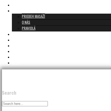
TANTRICKÁ MASÁŽ BRATISLAVA
O TANTRE
PRIEBEH MASÁŽÍ
O NÁS
PRAVIDLÁ
MASÁŽE A CENNÍK
TANTRA TEAM
RECENZIE
DARČEKOVÝ POUKAZ
KONTAKT
BLOG
Search