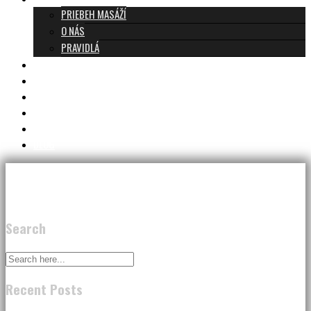
PRIEBEH MASÁŽÍ
O NÁS
PRAVIDLÁ
MASÁŽE A CENNÍK
TANTRA TEAM
RECENZIE
DARČEKOVÝ POUKAZ
KONTAKT
BLOG
Search
Recent Posts