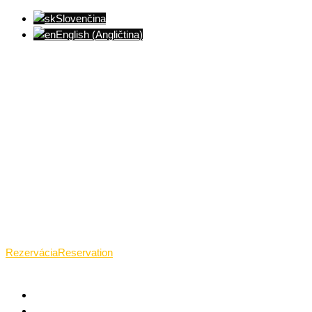
Slovenčina
English
(
Angličtina
)
Ventúrska ulica(Ventúrska street), Bratislava
+421 911 989 484
Pon.(Mon.)-Ned.(Sun.): 09:00-23:01
Rezervácia
Reservation
TANTRICKÁ MASÁŽ BRATISLAVA
O TANTRE