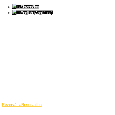
Slovenčina
English
(
Angličtina
)
Ventúrska ulica(Ventúrska street), Bratislava
+421 911 989 484
Pon.(Mon.)-Ned.(Sun.): 09:00-23:01
Rezervácia
Reservation