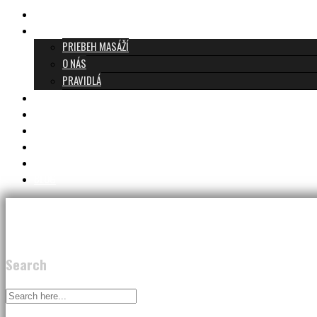
TANTRICKÁ MASÁŽ BRATISLAVA
O TANTRE
PRIEBEH MASÁŽÍ
O NÁS
PRAVIDLÁ
MASÁŽE A CENNÍK
TANTRA TEAM
RECENZIE
DARČEKOVÝ POUKAZ
KONTAKT
BLOG
Search