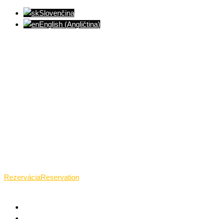
Slovenčina
English
(
Angličtina
)
Ventúrska ulica(Ventúrska street), Bratislava
+421 911 989 484
Pon.(Mon.)-Ned.(Sun.): 09:00-23:01
Rezervácia
Reservation
TANTRICKÁ MASÁŽ BRATISLAVA
O TANTRE