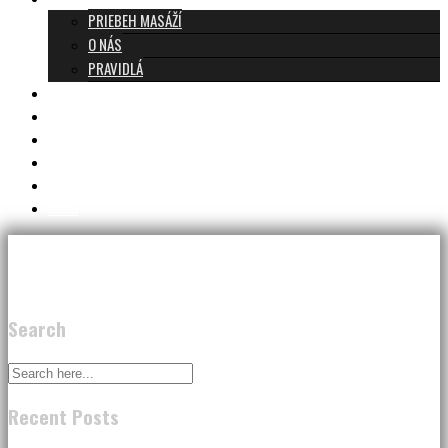
PRIEBEH MASÁŽÍ
O NÁS
PRAVIDLÁ
MASÁŽE A CENNÍK
TANTRA TEAM
RECENZIE
DARČEKOVÝ POUKAZ
KONTAKT
BLOG
Search
Recent Posts