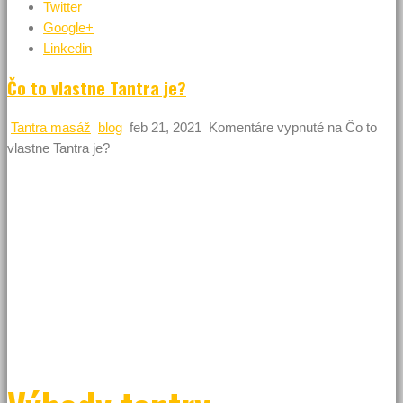
Twitter
Google+
Linkedin
Čo to vlastne Tantra je?
Tantra masáž
blog
feb 21, 2021
Komentáre vypnuté
na Čo to
vlastne Tantra je?
Slovo tantra je široký pojem a zahŕňa neskutočné množstvo
informácií a taktiež aj niečo, čo sa
slovami ani nedá vyjadriť a to životný postoj, filozofiu, nadstavenie
mysle a otvorenie pomyselných
hraníc svojej fantázie a sexuality.