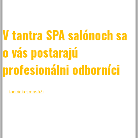
Doprajte si tantra SPA a zregenerujte sa.
V tantra SPA salónoch sa
o vás postarajú
profesionálni odborníci
Pri
tantrickej masáži
sa naučíte prirodzene precítiť svoju sexuálnu
energiu. Uvedomíte si, že dotyky sa prežívajú nielen na fyzickej
úrovni, ale jedna k jednej aj na tej duševnej. Ináč povedané –
v partnerstve to nebude už len o fyzickom spojení, ale
o dokonalom spirituálnom zážitku, ktorý často môže byť oveľa
intenzívnejší ako ten telesný. Ľudia zabudli prežívať svoje
spojenie všetkými zmyslami a zameriavajú sa iba na výsledok.