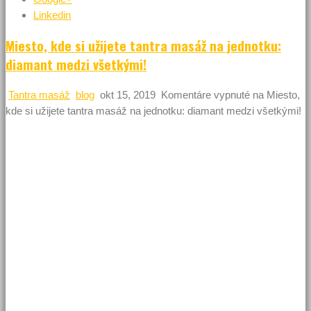
Linkedin
Miesto, kde si užijete tantra masáž na jednotku:
diamant medzi všetkými!
Tantra masáž
blog
okt 15, 2019
Komentáre vypnuté
na Miesto,
kde si užijete tantra masáž na jednotku: diamant medzi všetkými!
Plán každého z nás je užiť si svoju masáž naplno tak ako
nikdy predtým. Dnes je však tento cieľ splniteľný čoraz
častejšie. Poviete si, ako je to vôbec možné? Prečo je tomu
tak? Predsa masážnych salónov pribudlo za posledných pár
rokov nespočetne veľa. Ibaže kvalita ich poskytovaných
služieb nie je vždy to, čo očakáva náročný zákazník.
Máte aj vy takú skúsenosť, že ste v masážnom salóne zostali
nemilo prekvapení, čo vám za maséra či masérku poskytli?
Nehovoriac o celkovej úrovni poskytnutých služieb (aj mimo
masérskych). Ak nechcete znova zažiť takúto nepríjemnú