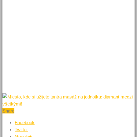
Avšak práve tá cesta, ktorá k nemu vedie, je práve to, čo
v našom tele otvára a prečisťuje dôležité energetické centrá.
Tantra SPA poskytuje tento zážitok svojim klientom. Po procedúre
odchádzajú ako „znovuzrodení“.
Vôňa esenciálnych olejov, úžasná atmosféra v prítmí voňavých
sviečok a kúpeľ, ktorý zmyje aj poslednú negatívnu myšlienku.
S takto rozprúdenou a podporenou energiou sa stanete pánmi
svojich dní a pochopíte, že život nie je o starostiach a o trápení,
ale o tom, aby ste sa naučili správne pracovať so svojím telom
a so svojou mysľou.
Share
Facebook
Twitter
Google+