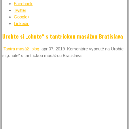
Facebook
Twitter
Google+
Linkedin
Urobte si „chute“ s tantrickou masážou Bratislava
Tantra masáž
blog
apr 07, 2019
Komentáre vypnuté
na Urobte
si „chute“ s tantrickou masážou Bratislava
Nie je ani vo vašej posteli všetko tak, ako má byť? Teraz
nemáme na mysli prestieranie, matrace či čisté obliečky.
Narážame skôr na vašu celkovú chuť na intímne radovánky s
partnerkou či partnerom. Niet sa čo čudovať. Dokonalá
erekcia a vzrušujúce myšlienky nie a nie prísť v ten správny
čas, keď to potrebujete. Otázkou zostáva, ako sa nastaviť
správne a čo najrýchlejšie. Ak nechcete navždy zabudnúť na
príjemný intímny život, pomôcť by vám mala napríklad aj
kvalitná tantrická masáž. Tantra masáž Bratislava je tou
najlepšou voľbou. Prečítajte si viac, ako tento druh masáže