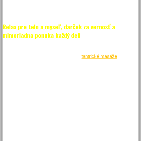
bratislavský masážny salón ponúka.
Relax pre telo a myseľ, darček za vernosť a
mimoriadna ponuka každý deň
Tantrická masáž v masážnom salóne
Tantra Diamond
,
to sú
predovšetkým najkvalitnejšie klasické
tantrické masáže
, masáže
pre ženy alebo páry, telové tantra masáže, senzuálne,
romantické, či magické masáže alebo masáže poskytované
dvoma masérkami súčasne. Zdá sa vám to ako najpestrejšia
ponuka tantrických masáží salónu? Pozrite si aktuálnu ponuku
všetkých masáží masážneho salónu na
tomto mieste
.
Aby toho nebolo málo, tantrické masáže Bratislava vám za každú
vykonanú masáž darujú darček za vernosť. Milé, že si odnesiete
okrem skutočne uvoľneného, zrelaxovaného, energiou nabitého
tela, krásnych zážitkov, aj milý darček za vernosť. Náročky
neprezradíme, o aký darček sa jedná. No rozhodne takáto