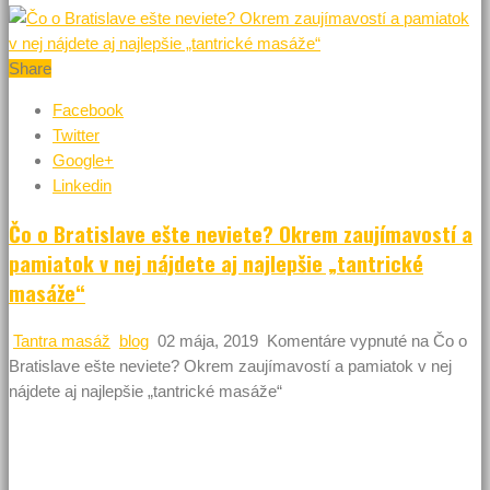
Share
Facebook
Twitter
Google+
Linkedin
Čo o Bratislave ešte neviete? Okrem zaujímavostí a
pamiatok v nej nájdete aj najlepšie „tantrické
masáže“
Tantra masáž
blog
02 mája, 2019
Komentáre vypnuté
na Čo o
Bratislave ešte neviete? Okrem zaujímavostí a pamiatok v nej
nájdete aj najlepšie „tantrické masáže“
Hlavné mesto, to nie sú iba historické pamiatky, ale aj
súčasné moderné stavby, atrakcie, rušnejší život a pestrejšie
možnosti pre relax a zábavu. Hlavné mesto toho ponúka