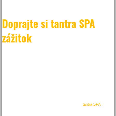
Doprajte si tantra SPA
zážitok
Od detstva sme počúvali, ako sa niečo nesmie a musí a naše
skutočné emócie boli veľakrát potláčané. Občas sme boli ako
bábiky na špagátikoch, ktoré vykonávali presne to, čo sa
očakávalo. V našom podvedomí vzniklo veľa blokov, ktoré si so
sebou nesieme v neviditeľnom batôžku. Takýto batoh je iba na
príťaž. Nedovolí nám konať spontánne a s radosťou, pretože sme
jeho ťarchou viazaní na určitý druh pohybov a premýšľania. Naša
osobnosť je tvorená týmto nákladom z minulosti a nedokážeme
sa poriadne uvoľniť. Zážitok, ktorý nám ponúka
tantra SPA
, slúži
na postupné zharmonizovanie tela a duše.