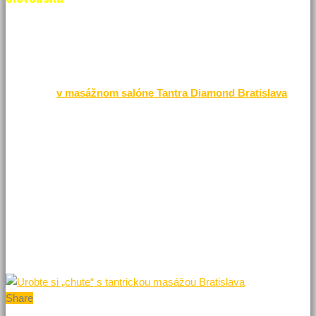
Bratislava však okrem iného ponúka aj niečo výnimočné na
trávenie voľného času. Pokiaľ máte radi masáže a tie čo ste zažili
doposiaľ vás dostatočne neuspokojili, je na čase skúsiť práve
tantrické masáže Bratislava
. Ak ste ich aj vyskúšali niekde inde,
vedzte, že
v masážnom salóne Tantra Diamond Bratislava
dostanete tie najlepšie. Azda aj preto, že ich uskutočňujú
príťažlivé profesionálky – tantra masérky. Navyše si takúto
masáž užijete priamo v centre mesta, konkrétne v čistých a
exkluzívnych priestoroch masážneho salóna. Iba v tomto salóne
si môžu masáž užiť až štyria ľudia súčasne. Množstvo výhod,
ktoré ponúkajú jedinečné tantrické masáže Bratislava si vás
istotne získajú. Už viac nebudete chcieť skúsiť nič iné v hlavnom
meste, ak ich raz skúsite. Treba raz skúsiť, ako sto krát počuť.
Tantrické masáže Bratislava dostanú každého milovníka masáží!
Share