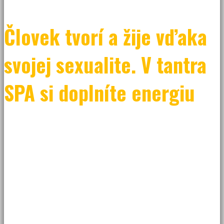
Človek tvorí a žije vďaka
svojej sexualite. V tantra
SPA si doplníte energiu
Nezakrývajte si oči a nezapchávajte svoje uši. Ak vám niekto
v minulosti vravel, že sexualita je niečo zlé alebo nebodaj skazené
– veľmi sa mýlil. Celý vesmír, celý náš svet a všetko živé na tejto
planéte existuje iba vďaka sexuálnej energii. Pokiaľ sa pred ňou
neskrývame a nechávame ju vo svojom tele voľne prúdiť, darí sa
nám v každej oblasti života. Je to tvorivá energia, ktorá má
schopnosť meniť, násobiť i deliť súčasne. Učenie o tantre hovorí,
že kto neprijíma sexualitu, neprijíma ani seba, a zároveň bráni
prúdeniu šťastia v partnerskom vzťahu. Ocitli ste sa v kríze?