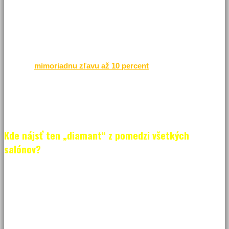
pozornosť poteší každého návštevníka a milovníka tantrických
masáži.
Okrem už spomenutého každý deň môžete získať v čase od 9:00
do 11:00
mimoriadnu zľavu až 10 percent
z Vami vybranej
masáže. Všetko len tak za to, že prídete v tomto čase užiť si
svoju vysnívanú masáž, ktorú automaticky dostanete za lepšiu
cenu v porovnaní s iným časom realizácie.
Kde nájsť ten „diamant“ z pomedzi všetkých
salónov?
Nechceli by ste si užiť diamant na vlastnej koži? Tantra Diamond
Bratislava je luxusný tantra salón situovaný do absolútneho centra
hlavného mesta. Nie je to žiadna náhoda. To najlepšie sa vždy
nachádza v absolútnom strede a centre. Rovnako to platí aj pre
tantrické či senzuálne masáže na Slovensku. Za kvalitou sa oplatí