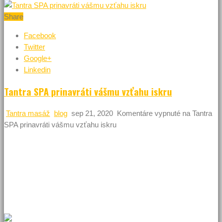
Share
Facebook
Twitter
Google+
Linkedin
Tantra SPA prinavráti vášmu vzťahu iskru
Tantra masáž
blog
sep 21, 2020
Komentáre vypnuté
na Tantra
SPA prinavráti vášmu vzťahu iskru
K životu okrem povinností patrí aj výborný relax. Keď máme
v harmónii telo aj myseľ, darí sa nám v práci aj v súkromnom
živote. Hneď ako vznikne disharmónia, hľadajme za tým našu
sexuálnu energiu. Tantra SPA nám ju prinavráti prirodzenou
cestou.