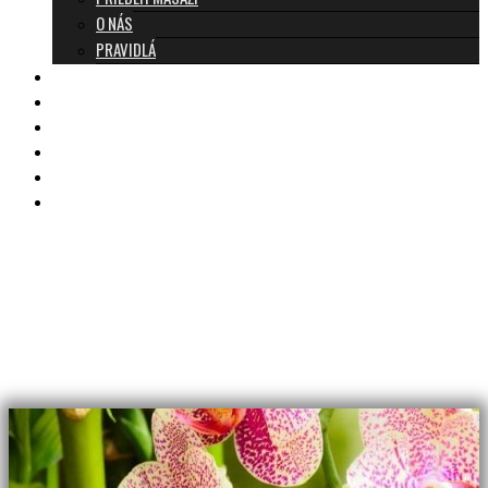
O NÁS
PRAVIDLÁ
MASÁŽE A CENNÍK
TANTRA TEAM
RECENZIE
DARČEKOVÝ POUKAZ
KONTAKT
BLOG
Tag Archives: tantra
masaz