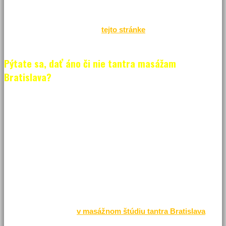
Tantra masáž zvýši chuť na intímne radovánky rovnako aj
zástupkyniam ženského pohlavia. Konkrétny druh tantrických
masáží Bratislava nájdete na
tejto stránke
.
Pýtate sa, dať áno či nie tantra masážam
Bratislava?
Aby ste boli vopred uzmierení s tým, čo čakať a čo nie vopred pri
tantrickej masáži, tak vám odpovieme na pár základných otázok.
Tantra masáž
nie je nikdy o sexe a o jeho praktizovaní. Je to
masáž, ktorá sa zakladá na spôsoboch, ako vhodne a účinne
„prebudiť“ v tele sexuálnu energiu
. Zároveň však táto masáž
spája dva základné protiklady,
relaxáciu (jin)
a
prebudenie
(jang)
.
Navyše už okrem uvedeného kvalitná tantrická masáž, ktorú si
môžete dopriať práve
v masážnom štúdiu tantra Bratislava
,
vám prinesie vcelku nový vnútorný pokoj a vyrovnanie. Okrem