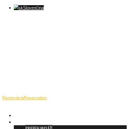
Slovenčina
Ventúrska ulica(Ventúrska street), Bratislava
+421 911 989 484
Pon.(Mon.)-Ned.(Sun.): 09:00-23:01
Rezervácia
Reservation
TANTRICKÁ MASÁŽ BRATISLAVA
O TANTRE
PRIEBEH MASÁŽÍ