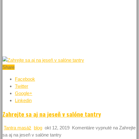
cestovať, treba dlhšie hľadať a vyberať si, predovšetkým v
dnešnom rýchlom, uponáhľanom svete, preplnenom množstvom
nekvalitných miest a služieb. Dnes už teda viete, kde dostanete
prvotriedne a exkluzívne masáže s niečím navyše.
Tím Tantra Diamond Bratislava sa teší na vašu skorú návštevu!
Share
Facebook
Twitter
Google+
Linkedin
Zahrejte sa aj na jeseň v salóne tantry
Tantra masáž
blog
okt 12, 2019
Komentáre vypnuté
na Zahrejte
sa aj na jeseň v salóne tantry