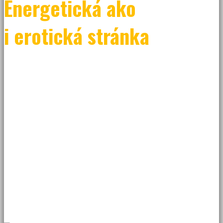
Energetická ako
i erotická stránka
Je pre nás dôležité, aby ste sa každý jeden moment a každú
jednu sekundu cítili byť uctievaný,
rozmaznávaný, docenený a aby to zanechalo pozitívne stopy vo
vašom nasledujúcom živote, ktorý
môže začať prekvitať pozitívnou energiou. Preto sa pracuje
súvisle, ako s odovzdávaním energie, tak
aj v hľadaní svojich tajných túžob po sexuálnej stránke. Otvárajú
sa Vám brány kreativity a nových
vizuálnych vnemov, ktoré zbúrajú doterajšie bariéry a začnete
mať nový rozhľad, vďaka čomu sa už
nebudete báť skúšať nové veci, pretože spoznáte správanie nie
len Vášho tela.