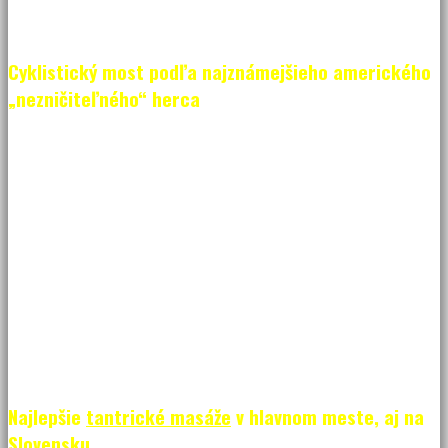
Cyklistický most podľa najznámejšieho amerického
„nezničiteľného“ herca
Nový cyklistický most, ktorý prepája Slovensko s Rakúskom,
rodení Bratislavčania nazývajú aj podľa azda najznámejšieho
herca a producenta Chucka Norrisa. Dôvodom je nie to, že tento
most je nezničiteľný, ale práve preto, že v období, kedy sa
rozhodovalo o hlavnom názve mosta, prebehlo zároveň aj
hlasovanie aj na internete. A práve v internetovom hlasovaní
zvíťazil názov „Most Chucka Norrisa“. Oficiálne však tento most
dnes poznáme pod názvom „Most slobody“. Či sa vám už páči
prvý názov alebo ten druhý, môžete si ho skúsiť aj naživo na
svojom bicykli.
Najlepšie
tantrické masáže
v hlavnom meste, aj na
Slovensku